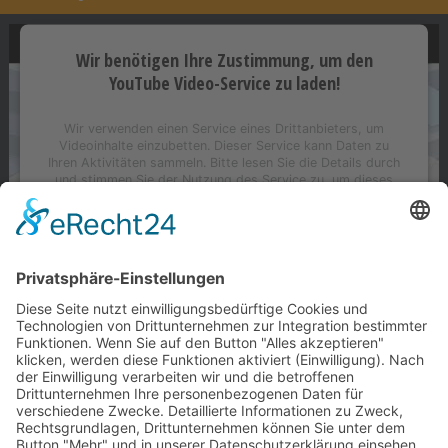
Wir benötigen Ihre Zustimmung, um den
YouTube Video-Service zu laden!
Wir verwenden einen Service eines Drittanbieters, um
Videoinhalte einzubetten. Dieser Service kann Daten zu
Ihren Aktivitäten sammeln. Bitte lesen Sie die Details durch
und stimmen Sie der Nutzung des Service zu, um dieses
Video anzusehen.
Mehr Informationen
Akzeptieren
powered by
Usercentrics Consent Management
Platform
&
eRecht24
Hier klicken für praktische Hilfe in der Wohnung